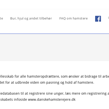
te
Bur, hjul og andet tilbehør
FAQ om hamstere
llesskab for alle hamsteropdrættere, som ønsker at bidrage til ar
t for at udbrede viden om pasning og hold af hamstere.
atabasen til at registrere sine unger, læs mere om registrering
lesskabets infoside www.danskehamsterejere.dk