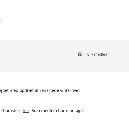
Toggle
website
>
Bliv medlem
search
bejdet med opdræt af renartede vinterhvid
 af hamstere
her
. Som medlem har man også