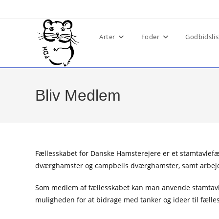
Skip
to
content
Arter
Foder
Godbidslis
Bliv Medlem
Fællesskabet for Danske Hamsterejere er et stamtavlefæ
dværghamster og campbells dværghamster, samt arbejde
Som medlem af fællesskabet kan man anvende stamtavled
muligheden for at bidrage med tanker og ideer til fæl