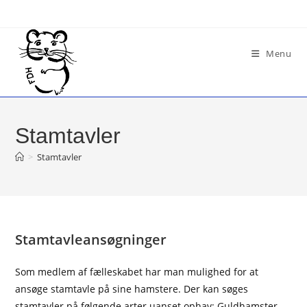
Skip
to
content
Menu
Stamtavler
>
Stamtavler
Stamtavleansøgninger
Som medlem af fælleskabet har man mulighed for at
ansøge stamtavle på sine hamstere. Der kan søges
stamtavler på følgende arter uanset ophav: Guldhamster,